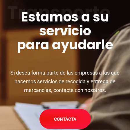
Transporte
Estamos a su
servicio
para ayudarle
Si desea forma parte de las empresas a las que
hacemos servicios de recogida y entrega de
mercancías, contacte con nosotros.
CONTACTA