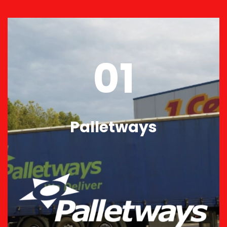
01
Palletways