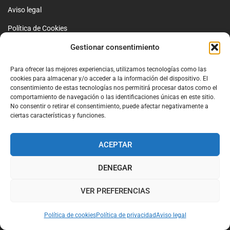
Aviso legal
Política de Cookies
Gestionar consentimiento
Contacto
Para ofrecer las mejores experiencias, utilizamos tecnologías como las
cookies para almacenar y/o acceder a la información del dispositivo. El
consentimiento de estas tecnologías nos permitirá procesar datos como el
comportamiento de navegación o las identificaciones únicas en este sitio.
No consentir o retirar el consentimiento, puede afectar negativamente a
+34 968631074
ciertas características y funciones.
Parque Industrial de Alhama
ACEPTAR
Calle Bélgica s/n
Alhama de Murcia
DENEGAR
Contacto
VER PREFERENCIAS
Política de cookies
Política de privacidad
Aviso legal
Sobre nosotros